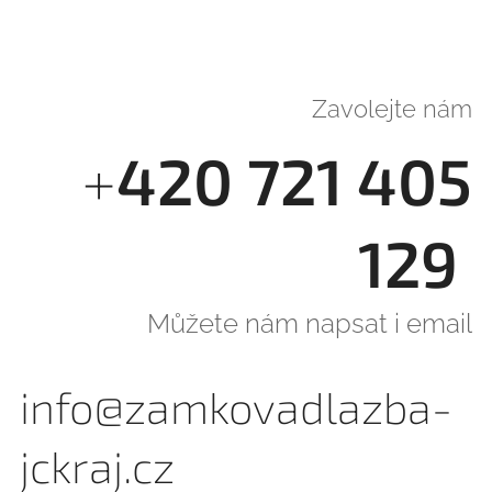
Zavolejte nám
+
420 721 405
129
Můžete nám napsat i email
info@zamkovadlazba-
jckraj.cz