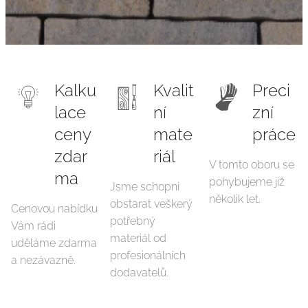
Kalku
Kvalit
Preci
lace
ní
zní
ceny
mate
práce
zdar
riál
V tomto oboru se
ma
pohybujeme již
Jsme schopni
několik let.
obstarat veškerý
Cenovou nabídku
potřebný
Vám rádi
materiál od
uděláme zdarma
profesionálních
a nezávazně.
dodavatelů.